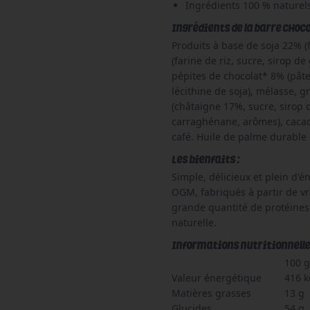
Ingrédients 100 % naturels,
Ingrédients de la barre CHOCOL
P
roduits à base de soja 22% (f
(farine de riz, sucre, sirop de
pépites de chocolat* 8% (pâte
lécithine de soja), mélasse, g
(châtaigne 17%, sucre, sirop 
carraghénane, arômes), cacao
café. Huile de palme durable 
Les bienfaits :
Simple, délicieux et plein d'
OGM, fabriqués à partir de v
grande quantité de protéines 
naturelle.
Informations nutritionnelle d
100 g
Valeur énergétique
416 k
Matières grasses
13 g
Glucides
54 g