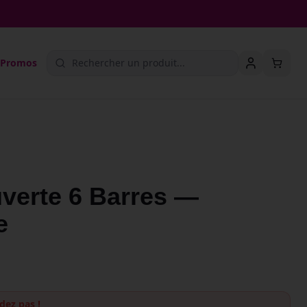
Promos
verte 6 Barres —
e
dez pas !