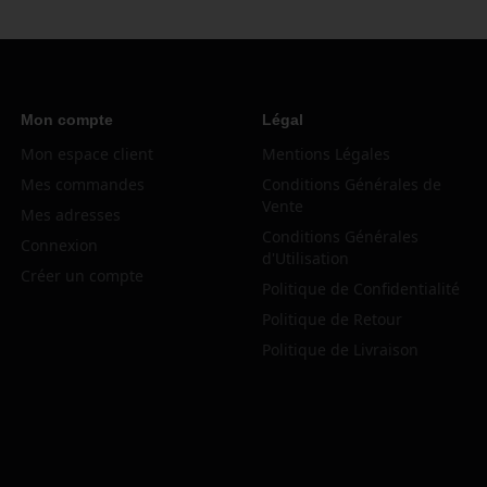
Mon compte
Légal
Mon espace client
Mentions Légales
Mes commandes
Conditions Générales de
Vente
Mes adresses
Conditions Générales
Connexion
d'Utilisation
Créer un compte
Politique de Confidentialité
Politique de Retour
Politique de Livraison