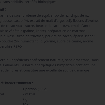
 sans additifs, certifiés biologiques.
AT :
arine de soja, protéine de soja), sirop de riz, chips de riz
 glucose, cacao 4%, extrait de malt d'orge, sel), flocons d'avoine,
 de cacao 46% , sucre, beurre de cacao 10%, émulsifiant :
raisse végétale (palme, karité), préparation de marrons
de gukose, sirop de fructose, poudre de cacao, épaississant :
 poudre 2%, humectant : glycérine, sucre de canne, arôme
certifiée RSPO.
énergie. Ingrédients entièrement naturels, sans gras trans, sans
rais aliments. La barre énergétique Chimpanzee contient une
et de fibres et constitue une excellente source d'énergie
e la barre CHOCOLAT :
1 portion ( 55 g)
cal
229 kcal
7 g
30 g