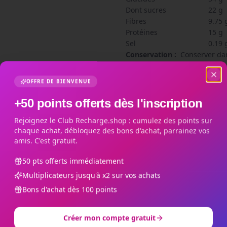
Dont sucres
22 g
Fibres
9.75 
Protéines
15 g
Sel
0.19 
Conservation :
Conserver dan
OFFRE DE BIENVENUE
Nos garanties Rech
+50 points offerts dès l'inscription
Satisfait ou échangé
Rejoignez le Club Recharge.shop : cumulez des points sur
Produit défectueux, end
chaque achat, débloquez des bons d'achat, parrainez vos
conforme ? On l'échange o
amis. C'est gratuit.
rembourse, sans discussi
50 pts offerts immédiatement
Livraison suivie
Multiplicateurs jusqu'à x2 sur vos achats
Colis suivi en point relais
Bons d'achat dès 100 points
en livraison à domicile. O
d'achats en France métrop
Créer mon compte gratuit