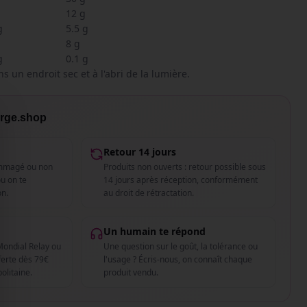
12 g
g
5.5 g
8 g
g
0.1 g
s un endroit sec et à l'abri de la lumière.
arge.shop
Retour 14 jours
ommagé ou non
Produits non ouverts : retour possible sous
u on te
14 jours après réception, conformément
on.
au droit de rétractation.
Un humain te répond
 Mondial Relay ou
Une question sur le goût, la tolérance ou
fferte dès 79€
l'usage ? Écris-nous, on connaît chaque
olitaine.
produit vendu.