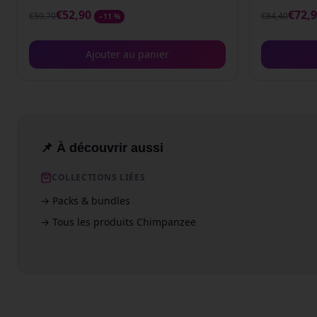
€
52,90
€
72,
€
59,70
€
84,40
−
11
%
Ajouter au panier
📌 À découvrir aussi
COLLECTIONS LIÉES
→
Packs & bundles
→
Tous les produits Chimpanzee