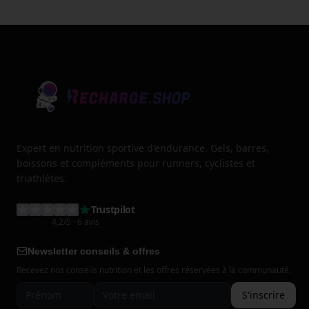
Expert en nutrition sportive d'endurance. Gels, barres,
boissons et compléments pour runners, cyclistes et
triathlètes.
Trustpilot
4,2
/5
· 6 avis
Newsletter conseils & offres
Recevez nos conseils nutrition et les offres réservées à la communauté.
S'inscrire