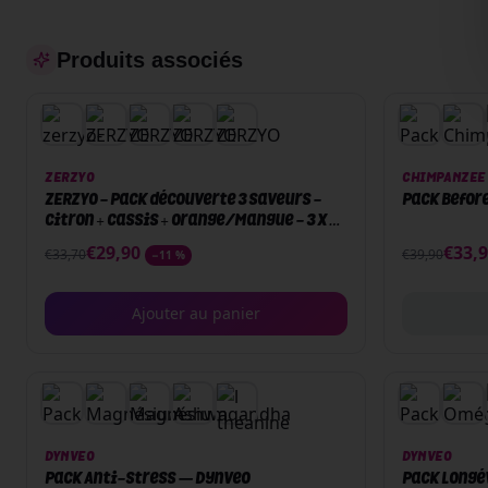
Produits associés
PACK
Épuisé
ZERZYO
CHIMPANZEE
ZERZYO - Pack découverte 3 saveurs -
Pack Befor
Citron + Cassis + Orange/Mangue - 3 x 30
sticks
€
29,90
€
33,
€
33,70
€
39,90
−
11
%
Ajouter au panier
PACK
PACK
DYNVEO
DYNVEO
Pack Anti-stress — Dynveo
Pack Longé