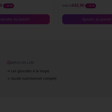
90
€
42,90
€
48,70
−
14
%
−
12
%
Ajouter au panier
Ajouter au panier
ARTICLES LIÉS
→
Les glucides à la loupe
→ Guide nutritionnel complet