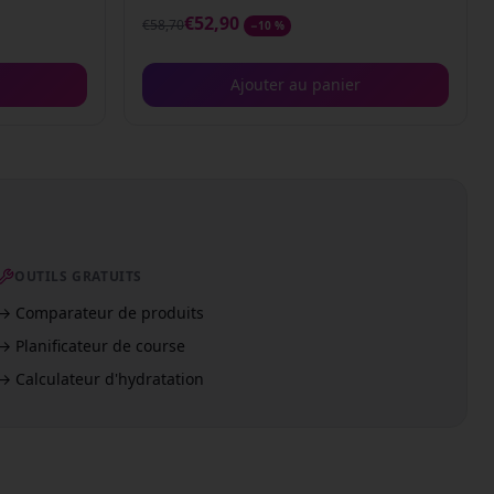
€
52,90
€
58,70
−
10
%
Ajouter au panier
OUTILS GRATUITS
→
Comparateur de produits
→
Planificateur de course
→
Calculateur d'hydratation