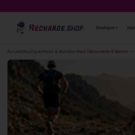
Boutique
Ma
Accueil
›
Boutique
›
Packs & Bundles
›
Pack Découverte 6 Barres 