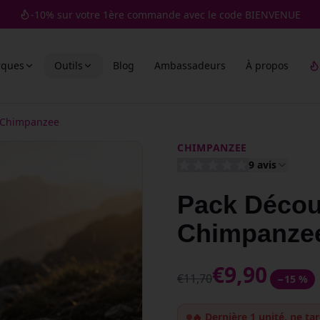
-10% sur votre 1ère commande avec le code BIENVENUE
rques
Outils
Blog
Ambassadeurs
À propos
— Chimpanzee
CHIMPANZEE
9
avis
Pack Décou
Chimpanze
€
9,90
€
11,70
−
15
%
🔥 Dernière 1 unité, ne tar