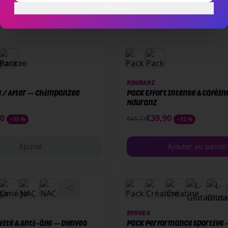
Plus tard
PACK
NDURANZ
e / After — Chimpanzee
Pack Effort Intense & Caféin
Nduranz
90
€
39,90
€
45,77
−
15
%
−
13
%
Épuisé
Ajouter au panier
PACK
+
2
DYNVEO
vité & Anti-âge — Dynveo
Pack Performance Sportive 