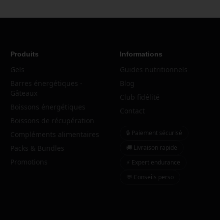
Produits
Informations
Gels
Guides nutritionnels
Barres énergétiques -
Blog
Gâteaux
Club fidélité
Boissons énergétiques
Contact
Boissons de récupération
🔒 Paiement sécurisé
Compléments alimentaires
Packs & Bundles
🚚 Livraison rapide
Promotions
⚡ Expert endurance
💬 Conseils perso