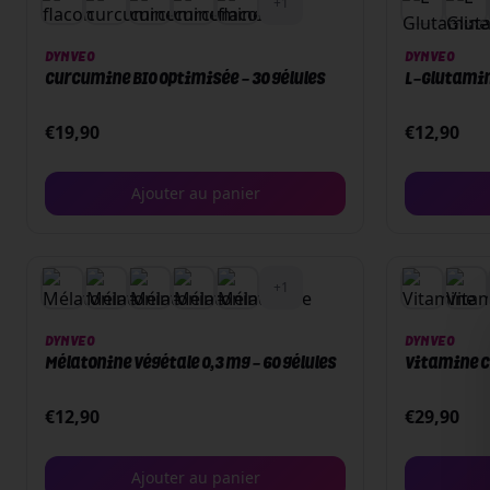
+
1
DYNVEO
DYNVEO
Curcumine BIO Optimisée - 30 gélules
L-Glutamine
€
19,90
€
12,90
Ajouter au panier
+
1
DYNVEO
DYNVEO
Mélatonine végétale 0,3 mg - 60 gélules
Vitamine C 
€
12,90
€
29,90
Ajouter au panier