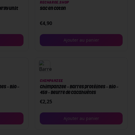
RECHARGE.SHOP
Nrgy unit
Sac en coton
€
4,90
Ajouter au panier
CHIMPANZEE
es - Bio -
Chimpanzee - Barres protéines - Bio -
45g - Beurre de cacahuètes
€
2,25
Ajouter au panier