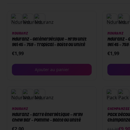
NDURANZ
NDURANZ
Nduranz - Gel énergétique – Nrgy unit
Nduranz - G
gel 45 - 75g - Tropical - Boite ou Unité
gel 45 - 75g
€
1,99
€
1,99
Ajouter au panier
PACK
NDURANZ
CHIMPANZEE
Nduranz - Barre énergétique – Nrgy
Pack Décou
Chew Bar - Pomme - Boite ou unité
Chimpanz
€
2,00
€
9,9
€
11,70