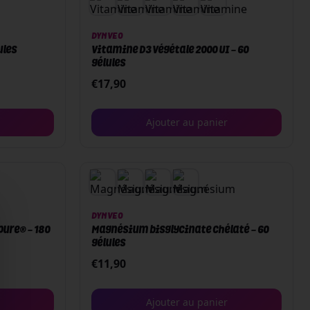
DYNVEO
ules
Vitamine D3 végétale 2000 UI - 60
gélules
€
17,90
Ajouter au panier
DYNVEO
ure® - 180
Magnésium bisglycinate chélaté - 60
gélules
€
11,90
Ajouter au panier