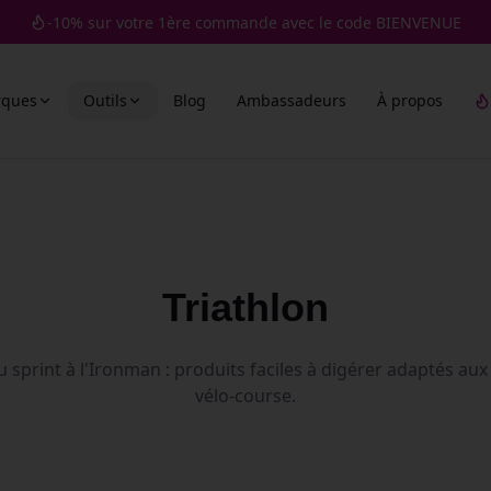
-10% sur votre 1ère commande avec le code BIENVENUE
rques
Outils
Blog
Ambassadeurs
À propos
Triathlon
u sprint à l'Ironman : produits faciles à digérer adaptés aux
vélo-course.