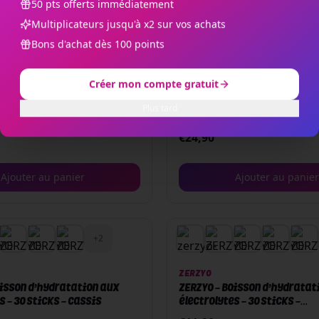
50 pts offerts immédiatement
Multiplicateurs jusqu'à x2 sur vos achats
Bons d'achat dès 100 points
Créer mon compte gratuit
DYNVEO
aneka - CoQ10 bio-active -
Oméga-3 végétal DHA EPA - 6
Plus tard
€
24,90
Ajouter au panier
Ajouter au panier
+
2
ZERZYO
oisson d’hydratation aux
ZERZYO - Boisson d’hydratat
s - 30 sticks - Cassis
électrolytes - 30 sticks -
Orange/Mangue