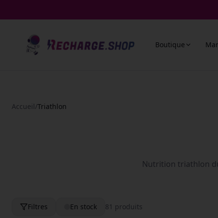
Boutique
Ma
Accueil
/
Triathlon
Nutrition triathlon d
Filtres
En stock
81
produit
s