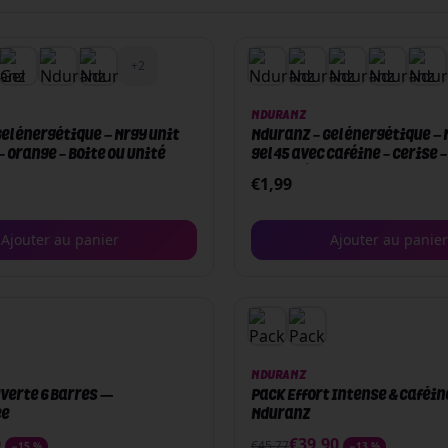
+
2
NDURANZ
el énergétique – Nrgy unit
Nduranz - Gel énergétique – 
 - Orange - Boite ou Unité
gel 45 avec Caféine - Cerise -
ou Unité
€
1,99
Ajouter au panier
Ajouter au panier
PACK
NDURANZ
verte 6 Barres —
Pack Effort Intense & Caféin
ee
Nduranz
0
€
39,90
€
45,77
−
15
%
−
13
%