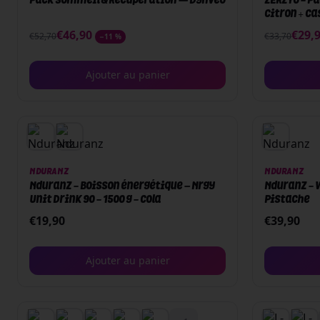
Pack Sommeil & Récupération — Dynveo
ZERZYO - Pa
Citron + Ca
30 sticks
€
46,90
€
29,
€
52,70
€
33,70
−
11
%
Ajouter au panier
NDURANZ
NDURANZ
Nduranz - Boisson énergétique – Nrgy
Nduranz - W
Unit Drink 90 - 1500 g - Cola
Pistache
€
19,90
€
39,90
Ajouter au panier