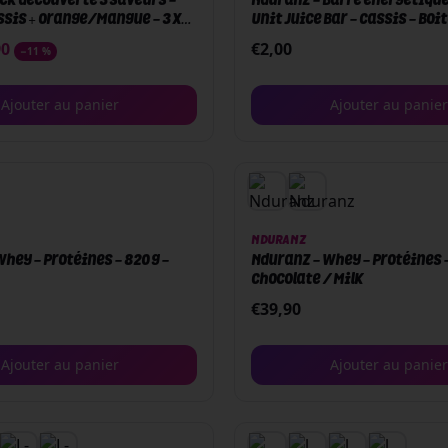
ck découverte 3 saveurs -
Nduranz - Barre énergétique 
ssis + Orange/Mangue - 3 x
Unit Juice Bar - Cassis - Boi
90
€
2,00
−
11
%
Ajouter au panier
Ajouter au panier
NDURANZ
hey - Protéines - 820 g -
Nduranz - Whey - Protéines -
Chocolate / Milk
€
39,90
Ajouter au panier
Ajouter au panier