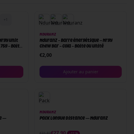
+
1
NDURANZ
Nrgy unit
Nduranz - Barre énergétique – Nrgy
 75g - Boite
Chew Bar - Cola - Boite ou unité
€
2,00
Ajouter au panier
PACK
NDURANZ
e —
Pack Longue Distance — Nduranz
€
27,90
€
31,83
−
12
%