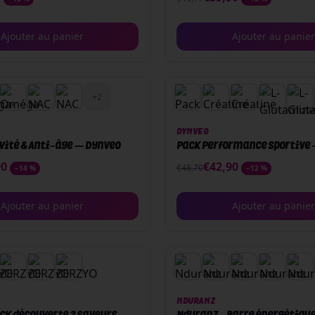
Ajouter au panier
Ajouter au panier
PACK
+
2
DYNVEO
vité & Anti-âge — Dynveo
Pack Performance Sportive
90
€
42,90
€
48,70
−
14
%
−
12
%
Ajouter au panier
Ajouter au panier
NDURANZ