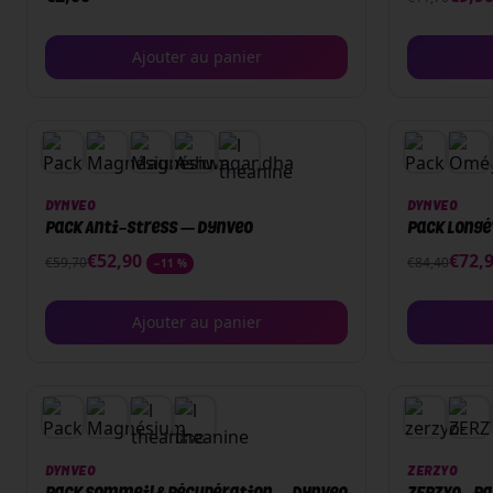
Ajouter au panier
PACK
PACK
DYNVEO
DYNVEO
Pack Anti-stress — Dynveo
Pack Longé
€
52,90
€
72,
€
59,70
€
84,40
−
11
%
Ajouter au panier
PACK
DYNVEO
ZERZYO