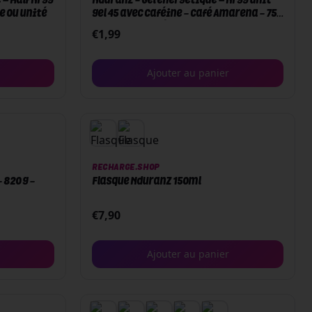
– Half Nrgy
Nduranz - Gel énergétique – Nrgy unit
te ou unité
gel 45 avec Caféine - Café Amarena - 75g
- Boite ou Unité
€
1,99
Ajouter au panier
RECHARGE.SHOP
 820 g -
Flasque Nduranz 150ml
€
7,90
Ajouter au panier