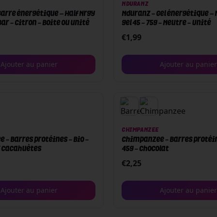
NDURANZ
arre énergétique – Half Nrgy
Nduranz - Gel énergétique – 
Bar - Citron - Boite ou unité
gel 45 - 75g - Neutre - Unité
€
1,99
Ajouter au panier
Ajouter au panier
CHIMPANZEE
- Barres protéines - Bio -
Chimpanzee - Barres protéin
/ Cacahuètes
45g - Chocolat
€
2,25
Ajouter au panier
Ajouter au panier