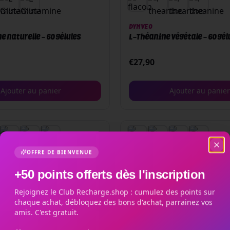
DYNVEO
 naturelle - 60 gélules
L-Théanine végétale - 60 gél
€
27,90
Ajouter au panier
Ajouter au panier
OFFRE DE BIENVENUE
DYNVEO
Liposomale - 60 gélules
Créatine monohydrate Creap
+50 points offerts dès l'inscription
gélules
Rejoignez le Club Recharge.shop : cumulez des points sur
€
23,90
chaque achat, débloquez des bons d'achat, parrainez vos
amis. C'est gratuit.
Ajouter au panier
Ajouter au panier