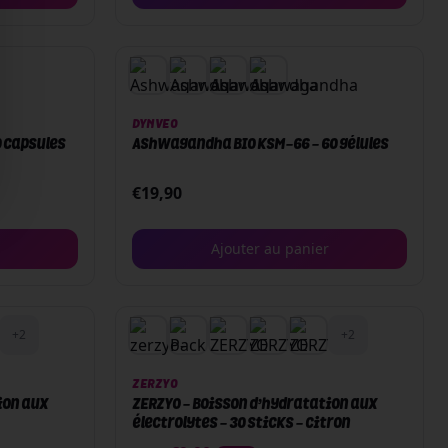
DYNVEO
0 capsules
Ashwagandha BIO KSM-66 - 60 gélules
€
19,90
Ajouter au panier
+
2
+
2
ZERZYO
ion aux
ZERZYO - Boisson d’hydratation aux
électrolytes - 30 sticks - Citron