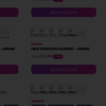
Ajouter au panier
PACK
+
2
+
2
DYNVEO
 — Dynveo
Pack Immunité & Vitalité — Dynveo
€
52,90
€
58,70
−
10
%
Ajouter au panier
+
1
NDURANZ