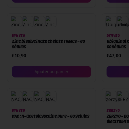
DYNVEO
DYNVEO
Zinc bisglycinate chélaté TRAACS - 60
Ubiquinol K
gélules
60 gélules
€
10,90
€
47,00
Ajouter au panier
DYNVEO
ZERZYO
NAC : N-acétylcystéine pure - 60 gélules
ZERZYO - B
électrolyte