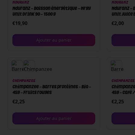
NDURANZ
NDURANZ
Nduranz - Boisson énergétique – Nrgy
Nduranz - B
Unit Drink 90 - 1500 g
Unit Juice 
€
19,90
€
2,00
Ajouter au panier
CHIMPANZEE
CHIMPANZEE
Chimpanzee - Barres protéines - Bio -
Chimpanzee 
45g - Fruits rouges
45g - Café 
€
2,25
€
2,25
Ajouter au panier