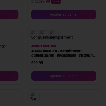
€
9,90
€
11,90
−
17
%
Ajouter au panier
Shop
4ENDURANCE PRO
4Endurance Pro - Compléments
alimentaires – 90 capsules - Vitamin
D3+
€
29,95
Ajouter au panier