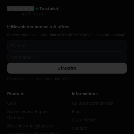
Trustpilot
4,2
/5
· 6 avis
Newsletter conseils & offres
Recevez nos conseils nutrition et les offres réservées à la communauté.
S'inscrire
Désinscription en 1 clic, conforme RGPD.
Produits
Informations
Gels
Guides nutritionnels
Barres énergétiques -
Blog
Gâteaux
Club fidélité
Boissons énergétiques
Contact