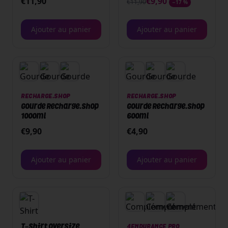
€
11,90
€
9,90
€
11,90
−
17
%
sticks -
sticks - Citron
Orange/Mangue
Ajouter au panier
Ajouter au panier
RECHARGE.SHOP
RECHARGE.SHOP
Gourde Recharge.Shop
Gourde Recharge.Shop
1000ml
600ml
€
9,90
€
4,90
Ajouter au panier
Ajouter au panier
T-Shirt Oversize
4ENDURANCE PRO