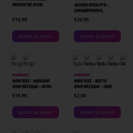
Recharge.Shop
4Endurance Pro -
Compléments
alimentaires – 90
€
19,90
€
29,95
capsules - Vitamin
D3+
Ajouter au panier
Ajouter au panier
NDURANZ
NDURANZ
Nduranz - Boisson
Nduranz - Barre
énergétique – Nrgy
énergétique – Half
Unit Drink 90 - 1500 g
Nrgy Unit Juice Bar -
€
19,90
€
2,00
Citron - Boite ou unité
Ajouter au panier
Ajouter au panier