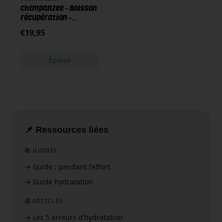
Chimpanzee - Boisson
récupération -
Protéines mix - 350g -
€
19,95
Cacao
Épuisé
📌 Ressources liées
📚 GUIDES
→
Guide : pendant l'effort
→
Guide hydratation
📰 ARTICLES
→
Les 5 erreurs d'hydratation