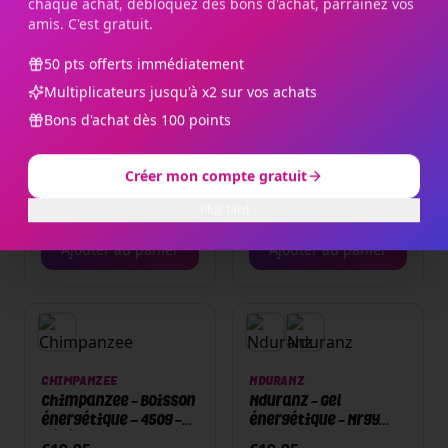
chaque achat, débloquez des bons d'achat, parrainez vos
amis. C'est gratuit.
50 pts offerts immédiatement
Multiplicateurs jusqu'à x2 sur vos achats
Bons d'achat dès 100 points
CHIMPANZEE
CHIMPANZEE
Chimpanzee - Barres
Chimpanzee - Barres
protéines - Bio - 45g -
protéines - Bio - 45g -
Créer mon compte gratuit
Chocolat
Beurre de cacahuètes
€
2,25
€
2,25
Plus tard
Ajouter au panier
Ajouter au panier
CHIMPANZEE
NDURANZ
Chimpanzee - Boisson
Nduranz - Gel
énergétique – 450g -
énergétique - Nrgy
Céréales mix /
unit gel -