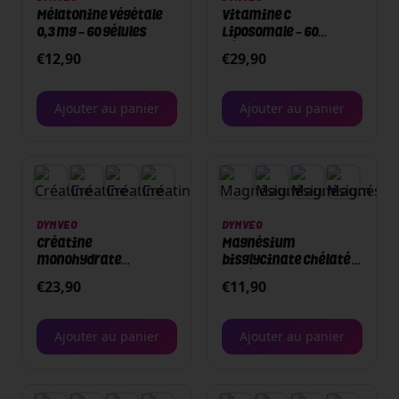
Mélatonine végétale
Vitamine C
0,3 mg - 60 gélules
Liposomale - 60
gélules
€
12,90
€
29,90
Ajouter au panier
Ajouter au panier
DYNVEO
DYNVEO
Créatine
Magnésium
monohydrate
bisglycinate chélaté -
Creapure® - 180
60 gélules
€
23,90
€
11,90
gélules
Ajouter au panier
Ajouter au panier