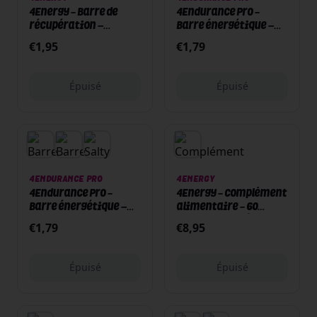
4Energy - Barre de
4Endurance Pro -
récupération –
Barre énergétique –
Recovery bar - 50g -
Salty bar avec
€
1,95
€
1,79
Tarte aux pommes
électrolytes - 45g -
Chocolat / Caramel
Épuisé
Épuisé
Épuisé
Épuisé
4ENDURANCE PRO
4ENERGY
4Endurance Pro -
4Energy - Complément
Barre énergétique –
alimentaire - 60
Salty bar avec
capsules - Oméga 3
€
1,79
€
8,95
électrolytes - 45g -
Beurre de cacahuètes
/ Banane
Épuisé
Épuisé