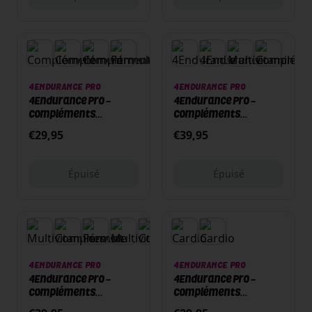
Épuisé
Épuisé
4ENDURANCE PRO
4ENDURANCE PRO
4Endurance Pro -
4Endurance Pro -
Compléments
Compléments
alimentaires – 60
alimentaires – 90
€
29,95
€
39,95
capsules - Immuno
capsules - Collagen+
Épuisé
Épuisé
Épuisé
Épuisé
+
2
4ENDURANCE PRO
4ENDURANCE PRO
4Endurance Pro -
4Endurance Pro -
Compléments
Compléments
alimentaires – 90
alimentaires – 60