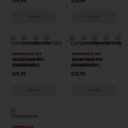
€
39,95
€
29,95
capsules - Loaded
capsules - Cardio Max
Épuisé
Épuisé
Épuisé
Épuisé
4ENDURANCE PRO
4ENDURANCE PRO
4Endurance Pro -
4Endurance Pro -
Compléments
Compléments
alimentaires – 84
alimentaires – 84
€
29,95
€
29,95
capsules - Iron+
capsules - Absolute
Épuisé
Épuisé
Épuisé
CHIMPANZEE