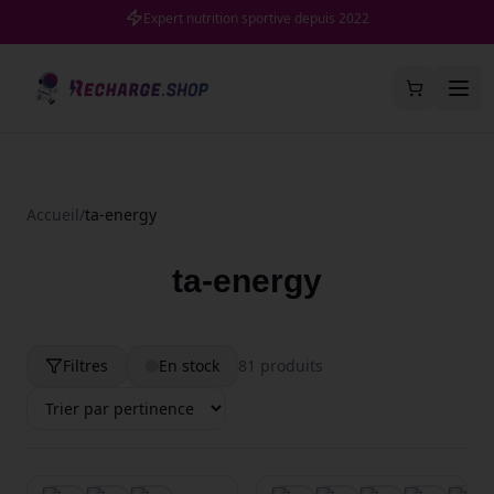
Expert nutrition sportive depuis 2022
Accueil
/
ta-energy
ta-energy
Filtres
En stock
81
produit
s