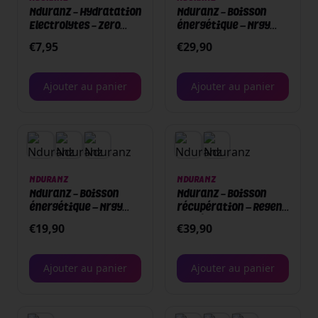
Nduranz - Hydratation
Nduranz - Boisson
Electrolytes - Zero
énergétique – Nrgy
Drink - pastilles
Unit Drink Buffer -
€
7,95
€
29,90
1500 g - Citron
Ajouter au panier
Ajouter au panier
NDURANZ
NDURANZ
Nduranz - Boisson
Nduranz - Boisson
énergétique – Nrgy
récupération – Regen -
Unit Drink 45 - 1500 g -
Protéines / Carbs - 920
€
19,90
€
39,90
Orange
g - Chocolate
Ajouter au panier
Ajouter au panier