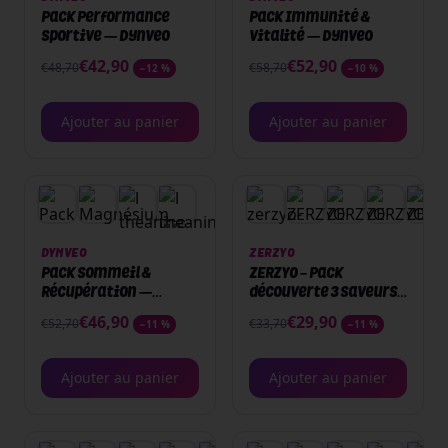
Pack Performance
Pack Immunité &
Sportive — Dynveo
Vitalité — Dynveo
€
42,90
€
52,90
€
48,70
€
58,70
−
12
%
−
10
%
Ajouter au panier
Ajouter au panier
PACK
DYNVEO
ZERZYO
Pack Sommeil &
ZERZYO - Pack
Récupération —
découverte 3 saveurs -
Dynveo
Citron + Cassis +
€
46,90
€
29,90
€
52,70
€
33,70
−
11
%
−
11
%
Orange/Mangue - 3 x
30 sticks
Ajouter au panier
Ajouter au panier