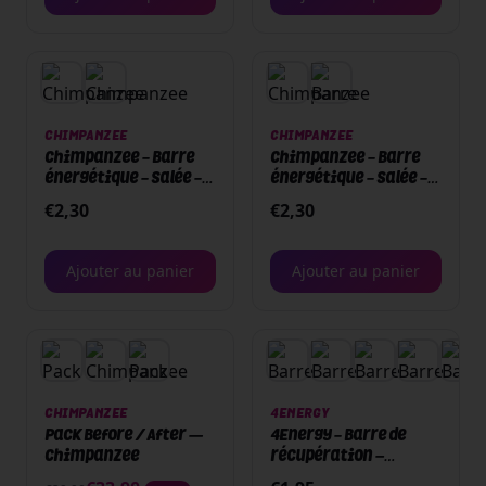
CHIMPANZEE
CHIMPANZEE
Chimpanzee - Barre
Chimpanzee - Barre
énergétique - Salée -
énergétique - Salée -
50g - Salty Barbecue
50g - Pizza
€
2,30
€
2,30
Ajouter au panier
Ajouter au panier
Épuisé
PACK
Épuisé
CHIMPANZEE
4ENERGY
Pack Before / After —
4Energy - Barre de
Chimpanzee
récupération –
Recovery bar - 50g