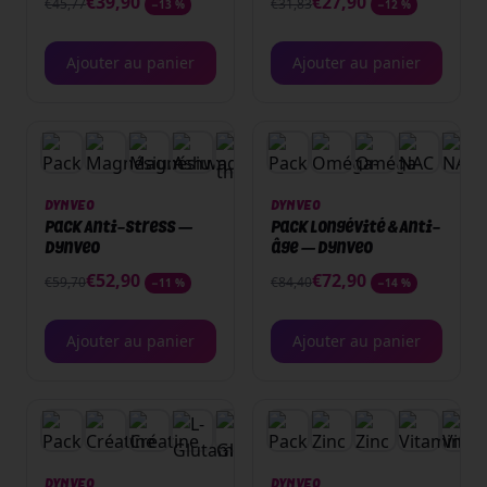
€
39,90
€
27,90
€
45,77
€
31,83
−
13
%
−
12
%
Ajouter au panier
Ajouter au panier
PACK
PACK
DYNVEO
DYNVEO
Pack Anti-stress —
Pack Longévité & Anti-
Dynveo
âge — Dynveo
€
52,90
€
72,90
€
59,70
€
84,40
−
11
%
−
14
%
Ajouter au panier
Ajouter au panier
PACK
PACK
+
2
DYNVEO
DYNVEO