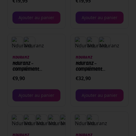
€
19,95
€
19,95
Glucanes
Rechargeable 1000g -
Citron
Ajouter au panier
Ajouter au panier
NDURANZ
NDURANZ
Nduranz -
Nduranz -
Complément
Complément
alimentaire –
alimentaire - 180
€
9,90
€
32,90
Capsules de caféine -
capsules - Sodium
100 capsules
Bicarbonate
Ajouter au panier
Ajouter au panier
NDURANZ
NDURANZ