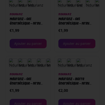
NDURANZ
NDURANZ
Nduranz - Gel
Nduranz - Gel
énergétique – Nrgy
énergétique – Nrgy
unit gel 45 - 75g -
unit gel 45 - 75g -
€
1,99
€
1,99
Tropical - Boite ou
Orange - Boite ou Unité
Unité
Ajouter au panier
Ajouter au panier
+
1
NDURANZ
NDURANZ
Nduranz - Gel
Nduranz - Barre
énergétique – Nrgy
énergétique – Nrgy
unit gel 45 avec
Chew Bar - Cola - Boite
€
1,99
€
2,00
Caféine - Cerise - 75g -
ou unité
Boite ou Unité
Ajouter au panier
Ajouter au panier