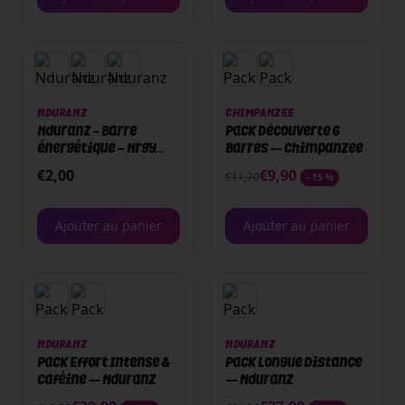
PACK
NDURANZ
CHIMPANZEE
Nduranz - Barre
Pack Découverte 6
énergétique – Nrgy
Barres — Chimpanzee
Chew Bar - Pomme -
€
2,00
€
9,90
€
11,70
−
15
%
Boite ou unité
Ajouter au panier
Ajouter au panier
PACK
PACK
NDURANZ
NDURANZ
Pack Effort Intense &
Pack Longue Distance
Caféine — Nduranz
— Nduranz