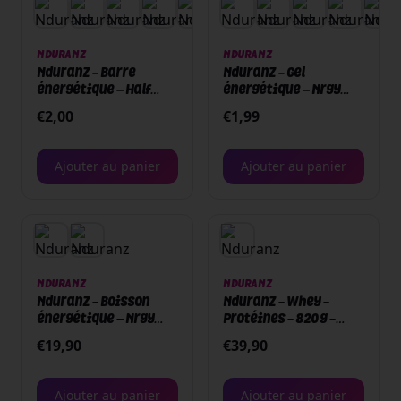
NDURANZ
NDURANZ
Nduranz - Barre
Nduranz - Gel
énergétique – Half
énergétique – Nrgy
Nrgy Unit Juice Bar -
unit gel 45 avec
€
2,00
€
1,99
Cassis - Boite ou unité
Caféine - Café
Amarena - 75g - Boite
ou Unité
Ajouter au panier
Ajouter au panier
NDURANZ
NDURANZ
Nduranz - Boisson
Nduranz - Whey -
énergétique – Nrgy
Protéines - 820 g -
Unit Drink 90 - 1500 g -
Pistache
€
19,90
€
39,90
Cola
Ajouter au panier
Ajouter au panier