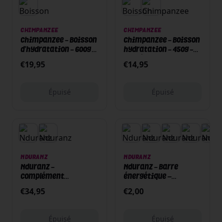
Épuisé
Épuisé
CHIMPANZEE
CHIMPANZEE
Chimpanzee - Boisson
Chimpanzee - Boisson
d'hydratation - 600g -
hydratation - 450g -
Pamplemousse
Pastèque
€
19,95
€
14,95
Épuisé
Épuisé
Épuisé
Épuisé
NDURANZ
NDURANZ
Nduranz -
Nduranz - Barre
Complément
énergétique –
alimentaire - 180
Training Bar -
€
34,95
€
2,00
capsules - Beta
Electrolytes - 45g -
Alanine / Histidine
Vanille / Nougat
Épuisé
Épuisé