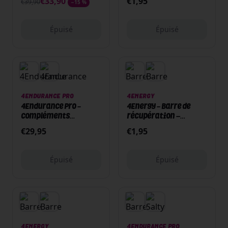
€
33,90
€
1,95
€
39,90
−
15
%
Épuisé
Épuisé
Épuisé
Épuisé
4ENDURANCE PRO
4ENERGY
4Endurance Pro -
4Energy - Barre de
Compléments
récupération –
alimentaires – 60
Recovery bar - 50g -
€
29,95
€
1,95
capsules - Magnésium
Chocolat / Caramel
Épuisé
Épuisé
Épuisé
Épuisé
4ENERGY
4ENDURANCE PRO