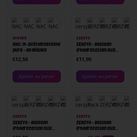
DYNVEO
ZERZYO
NAC : N-acétylcystéine
ZERZYO - Boisson
pure - 60 gélules
d’hydratation aux
électrolytes - 30
€
12,50
€
11,90
sticks - Cassis
Ajouter au panier
Ajouter au panier
+
2
ZERZYO
ZERZYO
ZERZYO - Boisson
ZERZYO - Boisson
d’hydratation aux
d’hydratation aux
électrolytes - 30
électrolytes - 30