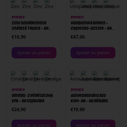
DYNVEO
DYNVEO
Zinc bisglycinate
Ubiquinol Kaneka -
chélaté TRAACS - 60
CoQ10 bio-active - 60
gélules
gélules
€
10,90
€
47,00
Ajouter au panier
Ajouter au panier
DYNVEO
DYNVEO
Oméga-3 végétal DHA
Ashwagandha BIO
EPA - 60 capsules
KSM-66 - 60 gélules
€
24,90
€
19,90
Ajouter au panier
Ajouter au panier